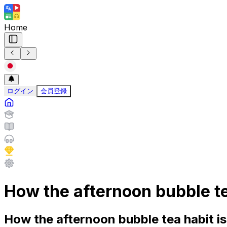
Home
ログイン
会員登録
How the afternoon bubble t
How the afternoon bubble tea habit i