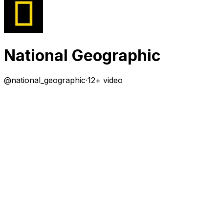
National Geographic
@
national_geographic
·
12+ video