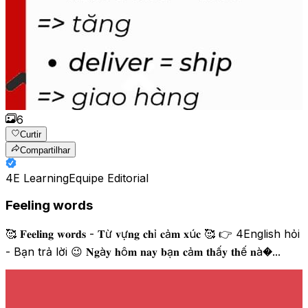
6
Curtir
Compartilhar
4E Learning
Equipe Editorial
Feeling words
🥰 𝐅𝐞𝐞𝐥𝐢𝐧𝐠 𝐰𝐨𝐫𝐝𝐬 - 𝐓ừ 𝐯ự𝐧𝐠 𝐜𝐡ỉ 𝐜ả𝐦 𝐱ú𝐜 🥰 👉 4English hỏi
- Bạn trả lời 😉 𝐍𝐠à𝐲 𝐡ô𝐦 𝐧𝐚𝐲 𝐛ạ𝐧 𝐜ả𝐦 𝐭𝐡ấ𝐲 𝐭𝐡ế 𝐧à�...