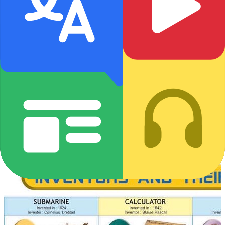
4
Curtir
Compartilhar
4E Learning
Equipe Editorial
🎰 NHỮNG PHÁT MINH CỦA LOÀI NGƯỜI VÀ
NGƯỜI SÁNG CHẾ