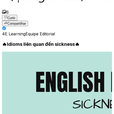
6
Curtir
Compartilhar
4E Learning
Equipe Editorial
🔥Idioms liên quan đến sickness🔥