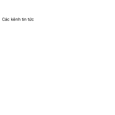
Các kênh tin tức
How Stuff Works