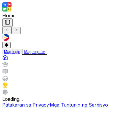
Home
Mag-login
Mag-register
Loading...
Patakaran sa Privacy
·
Mga Tuntunin ng Serbisyo