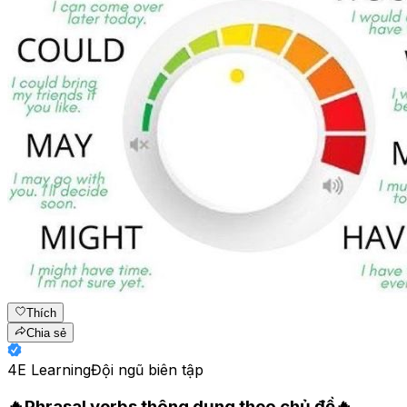
Thích
Chia sẻ
4E Learning
Đội ngũ biên tập
🔥Phrasal verbs thông dụng theo chủ đề🔥