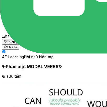
13
Thích
Chia sẻ
4E Learning
Đội ngũ biên tập
✨Phân biệt MODAL VERBS✨
© sưu tầm