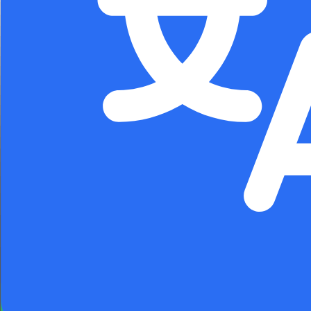
Thích
Chia sẻ
4E Learning
Đội ngũ biên tập
🔥 Anh-Anh VS Anh-Mỹ 🔥