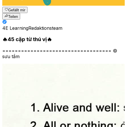
Gefällt mir
Teilen
4E Learning
Redaktionsteam
🔥45 cặp từ thú vị🔥
=================================== ©
sưu tầm