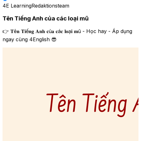
4E Learning
Redaktionsteam
Tên Tiếng Anh của các loại mũ
👉 𝐓ê𝐧 𝐓𝐢ế𝐧𝐠 𝐀𝐧𝐡 𝐜ủ𝐚 𝐜á𝐜 𝐥𝐨ạ𝐢 𝐦ũ - Học hay - Áp dụng
ngay cùng 4English 😎