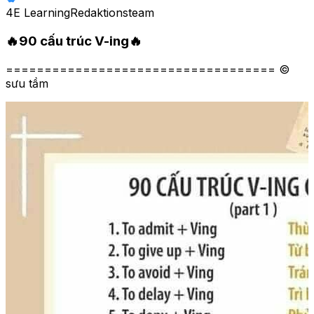
4E Learning
Redaktionsteam
🔥90 cấu trúc V-ing🔥
=================================== ©
sưu tầm