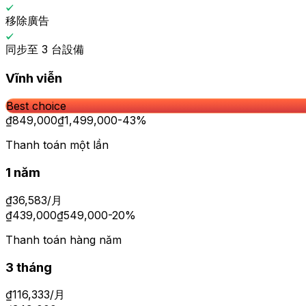
移除廣告
同步至 3 台設備
Vĩnh viễn
Best choice
₫
849,000
₫
1,499,000
-
43
%
Thanh toán một lần
1 năm
₫
36,583
/
月
₫
439,000
₫
549,000
-
20
%
Thanh toán hàng năm
3 tháng
₫
116,333
/
月