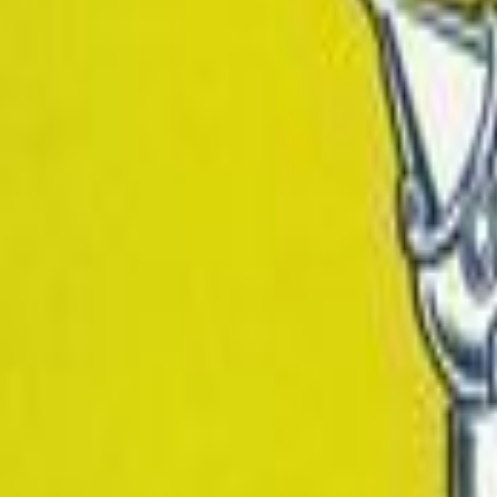
Pinocchio
Carlo Collodi
1.8MB