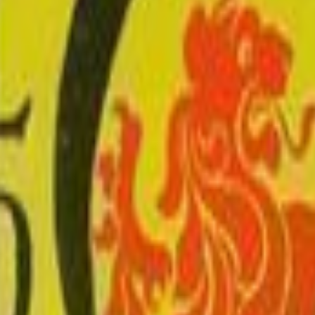
tion
History
Romance
Science