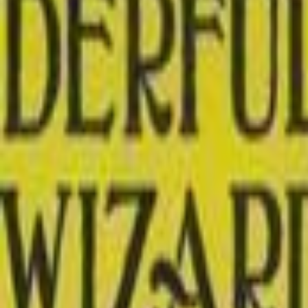
Popular
Adventure
Children
Fantasy
Short Story
Mystery
Fic