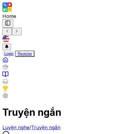
Home
Login
Register
Truyện ngắn
Luyện nghe
/
Truyện ngắn